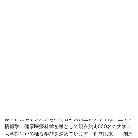
開講日
2026年10月9日 - 2026年12月4日
開催場所
<01> 川崎市生涯学習プラザ
211-0064, 神奈川県, 川崎市, 中原区今井南町２８－
４１
身近な生活の科学 ～神奈川工科大学の現役教員に
よる出張講座～
厚木市にキャンパスを構える神奈川工科大学では、工学・
情報学・健康医療科学を軸として現在約4,000名の大学・
大学院生が多様な学びを深めています。創立以来、「創造