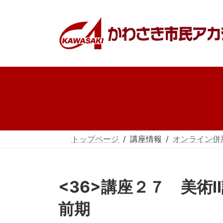
コ
ナ
ン
ビ
テ
ゲ
ン
ー
ツ
シ
へ
ョ
ス
ン
キ
に
ッ
移
プ
動
トップページ
講座情報
オンライン併
<36>講座２７
前期