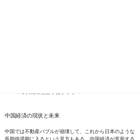
会）24前期
開講日
2024年4月12日
開催場所
<02> オンライン併用（会場受講は 川崎市生涯学
習プラザ）
211-0064, 神奈川県, 川崎市, 中原区今井南町２８－
４１川崎市生涯学習プラザ
中国経済の現状と未来
中国では不動産バブルが崩壊して、これから日本のような
長期停滞期に入るという見方もある。中国経済が直面する