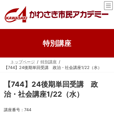
コ
ナ
ン
ビ
テ
ゲ
ン
ー
ツ
シ
へ
ョ
ス
ン
特別講座
キ
に
ッ
移
プ
動
トップページ
特別講座
【744】24後期単回受講 政治・社会講座1/22（水）
【744】24後期単回受講 政
治・社会講座1/22（水）
講座番号：744