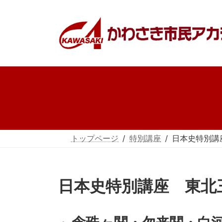
コ
ナ
ン
ビ
テ
ゲ
ン
ー
ツ
シ
へ
ョ
ス
ン
キ
に
ッ
移
プ
動
トップページ
特別講座
日本史特別講座
日本史特別講座 東北三