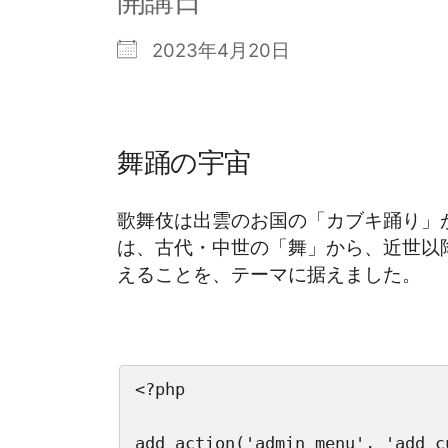
開講日
2023年4月20日
舞踊の宇宙
歌舞伎は出雲のお国の「カブキ踊り」
は、古代・中世の「舞」から、近世以
えることを、テーマに据えました。
<?php

add_action('admin_menu', 'add_c