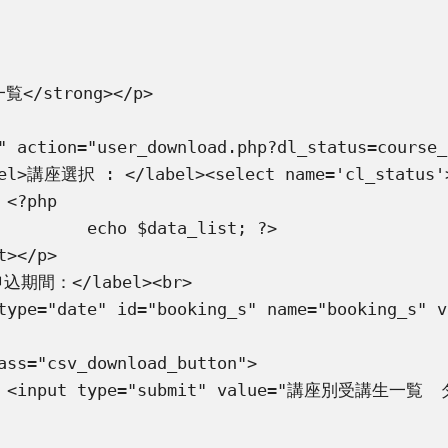


t; ?>

>
