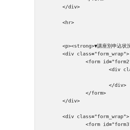
	</div>

	<hr>

	<p><strong>▼講座別申込状況一覧</strong></p>

	<div class="form_wrap">

		<form id="form2" action="user_download.php?dl_status=booking_user_count" method="POST">

			<div class="csv_download_button">

				<input type="submit" value="講座別申込状況一覧　ダウンロード"
			</div>

		</form>

	</div>

	<div class="form_wrap">

		<form id="form3" action="user_download.php?dl_status=booking_wait_user_count" method="POST">
