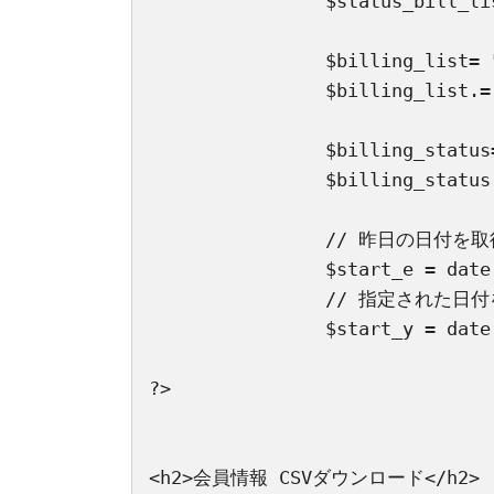
		$status_bill_list.="<option value='1'>振込依頼中</option>";

		$billing_list= "<option value='Y'>払込票</option>";

		$billing_list.= "<option value='B'>口座振替</option>";

		$billing_status="<option value='0'>0</option>";

		$billing_status.="<option value='1'>0以外</option>";

		// 昨日の日付を取得して "yyyy/mm/dd" 形式に変換

		$start_e = date("Y-m-d",strtotime("-1 day"));

		// 指定された日付を "yyyy/mm/dd" 形式に変換

		$start_y = date("Y-m-d", strtotime($nowdate));

?>

<h2>会員情報 CSVダウンロード</h2>
