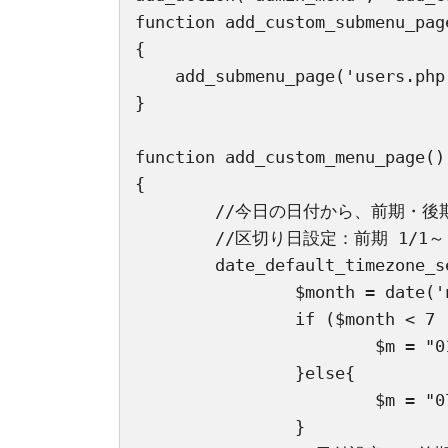
function add_custom_submenu_page
{

    add_submenu_page('users.p
}

function add_custom_menu_page()

{

	//今日の日付から、前期・後期を取得

	//区切り日設定：前期 1/1～ 後期 7/1～

	date_default_timezone_set('Asia/Tokyo'); 

		$month = date('n'); //当月取得

		if ($month < 7 ){

			$m = "01";

		}else{

			$m = "07";

		}
