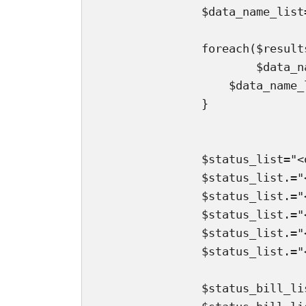
		$data_name_list="<option value=''>すべて</option>";

		foreach($results as $data){

			$data_name_list.= "<option value='". $data->event_name;

		    $data_name_list .= "'>". $data->event_name. "</option>";

		}

		$status_list="<option value=''>すべて</option>";

		$status_list.="<option value='0'>申込受付済み</option>";

		$status_list.="<option value='1'>振込依頼中</option>";

		$status_list.="<option value='2'>キャンセル待ち</option>";

		$status_list.="<option value='3'>キャンセル済み</option>";

		$status_list.="<option value='4'>入金済</option>";

		$status_bill_list="<option value='0'>申込受付済み</option>";
