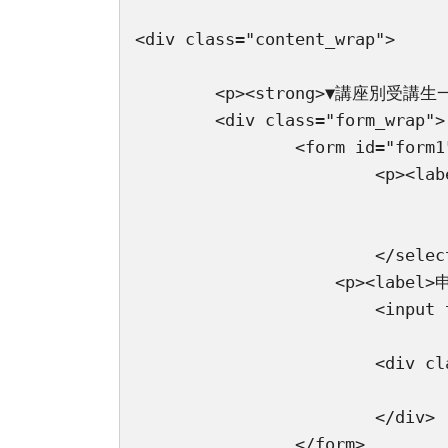
<div class="content_wrap">

	<p><strong>▼講座別受講生一覧</strong></p>

	<div class="form_wrap">

		<form id="form1" action="user_download.php?dl_status=course_users_list" method="POST">

			<p><label>講座選択 : </label><select name='cl_status'>

				<?php
					echo $data_lis
			</select></p>

		    <p><label>申込期間：</label><br>

			<input type="date" id="booking_s" name="booking_s" value="<?php echo $start_y; ?>"> ～ <input type="date" id="booking_e" name="booking_e" value="<?php echo $start_e; ?>"></p>

			<div class="csv_download_button">

				<input type="submit" value="講座別受講生一覧　ダウンロード"
			</div>

		</form>
