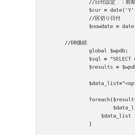
		//日付設定　：前期1月1日以降、後期7月1日以降

		$cur = date('Y')."-".$m."-"."01";

		//区切り日付

		$nowdate = date('Y-m-d',strtotime($cur));	

	//DB接続

		global $wpdb;

		$sql = "SELECT event_id,event_name FROM wp_em_events WHERE event_start_date >= %s ORDER BY event_name";

		$results = $wpdb->get_results($wpdb->prepare($sql, $nowdate));

		$data_list="<option value=''>すべて</option>";

		foreach($results as $data){

			$data_list.= "<option value='". $data->event_id;

		    $data_list .= "'>". $data->event_name. "</option>";

		}
